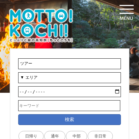
検索
日帰り
通年
中部
非日常