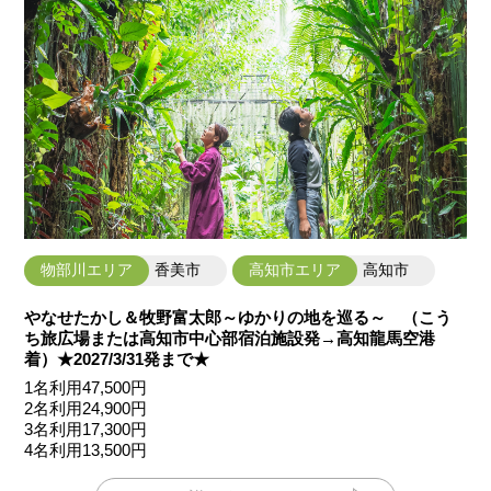
物部川エリア
香美市
高知市エリア
高知市
やなせたかし＆牧野富太郎～ゆかりの地を巡る～ （こう
ち旅広場または高知市中心部宿泊施設発→高知龍馬空港
着）★2027/3/31発まで★
1名利用47,500円
2名利用24,900円
3名利用17,300円
4名利用13,500円